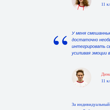
11 к
“
У меня смешанные
достаточно необы
интегрировать св
усиливая эмоции 
Дим
11 к
За индивидуальный 