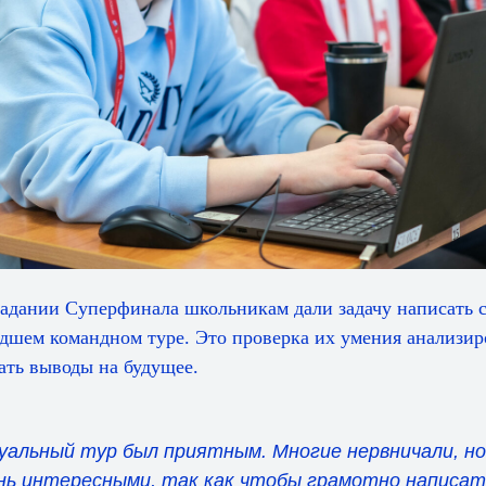
задании Суперфинала школьникам дали задачу написать 
дшем командном туре. Это проверка их умения анализи
ать выводы на будущее.
уальный тур был приятным. Многие нервничали, но 
нь интересными, так как чтобы грамотно написат