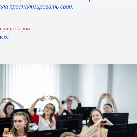
чала проанализировать свои.
ерина Стром
ласс