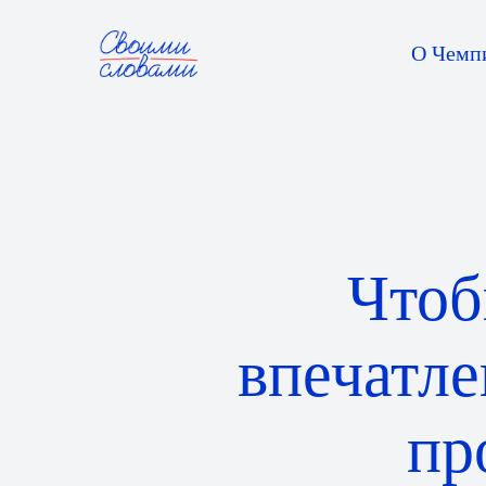
О Чемп
Чтоб
впечатле
пр