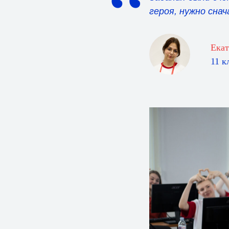
“
героя, нужно сна
Екат
11 к