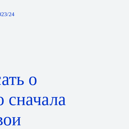
023/24
ать о
о сначала
вои