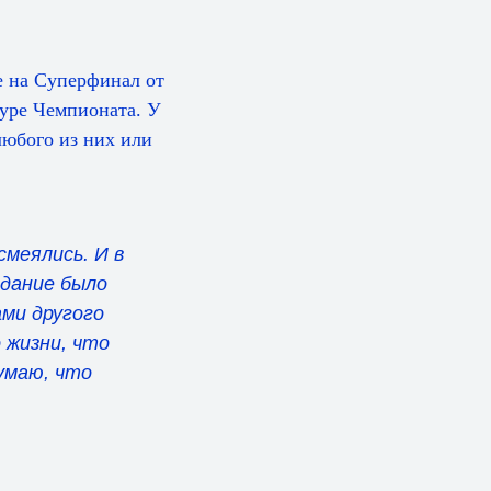
е на Суперфинал от
туре Чемпионата. У
любого из них или
смеялись. И в
адание было
ми другого
 жизни, что
думаю, что