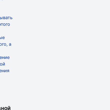
зывать
этого
ые
го, а
ение
вой
ения
вной