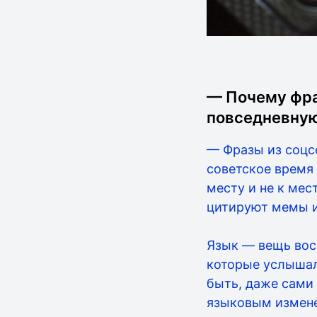
— Почему фра
повседневную
— Фразы из соцс
советское время
месту и не к мес
цитируют мемы и
Язык — вещь вос
которые услышал
быть, даже сами
языковым измен