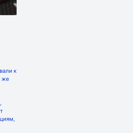
вали к
с же
,
т
нциям,