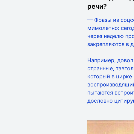
речи?
— Фразы из соцсе
мимолетно: сегод
через неделю про
закрепляются в д
Например, довол
странные, тавто
который в цирке 
воспроизводящий
пытаются встроит
дословно цитирую