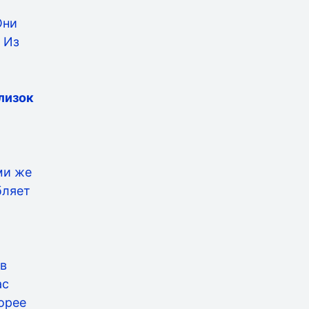
Они
 Из
лизок
ми же
бляет
 в
ас
орее