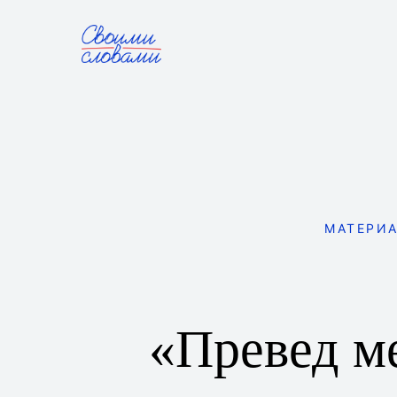
МАТЕРИ
«Превед ме