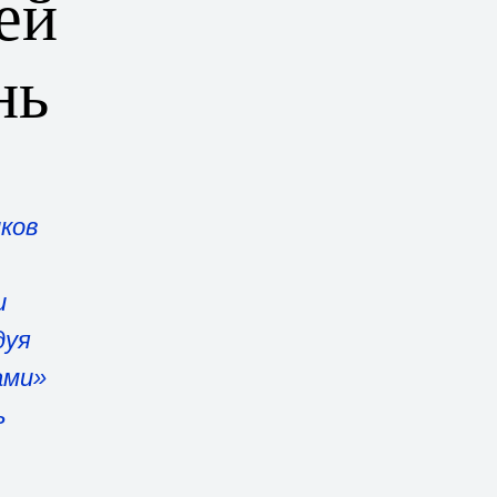
ей
нь
ков
и
дуя
ами»
ь