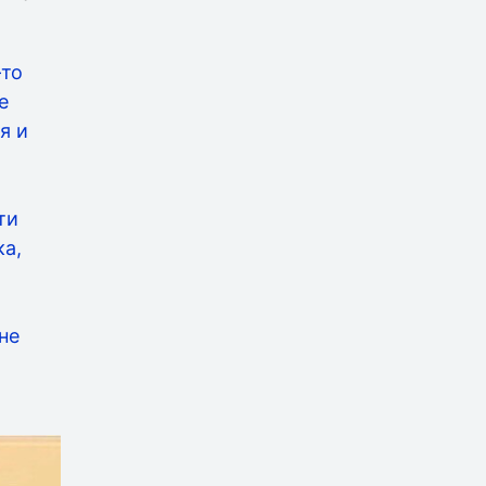
-то
е
я и
ти
ка,
не