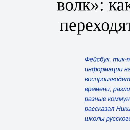
волк»: ка
переходя
Фейсбук, тик-
информации на
воспроизводят
времени, разл
разные коммун
рассказал Ник
школы русского